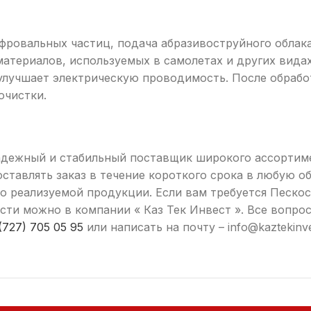
фровальных частиц, подача абразивоструйного облак
материалов, используемых в самолетах и других вида
улучшает электрическую проводимость. После обрабо
очистки.
 надежный и стабильный поставщик широкого ассортим
ставлять заказ в течение короткого срока в любую о
 реализуемой продукции. Если вам требуется Пескост
ти можно в компании « Каз Тек Инвест ». Все вопро
(727) 705 05 95
или написать на почту – info@kaztekinv