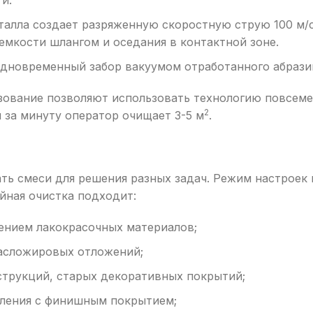
и.
талла создает разряженную скоростную струю 100 м/с
емкости шлангом и оседания в контактной зоне.
одновременный забор вакуумом отработанного абразив
зование позволяют использовать технологию повсеме
2
 за минуту оператор очищает 3-5 м
.
ть смеси для решения разных задач. Режим настроек 
йная очистка подходит:
ением лакокрасочных материалов;
масложировых отложений;
струкций, старых декоративных покрытий;
пления с финишным покрытием;